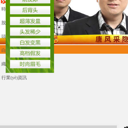
時(shí)尚假發(fā)定做
|
脫發(fā)掉發(fā)
|
頭發(fā)稀少稀疏
|
白發(fā)變黑
|
織發(fā)
|
行業(yè)資訊