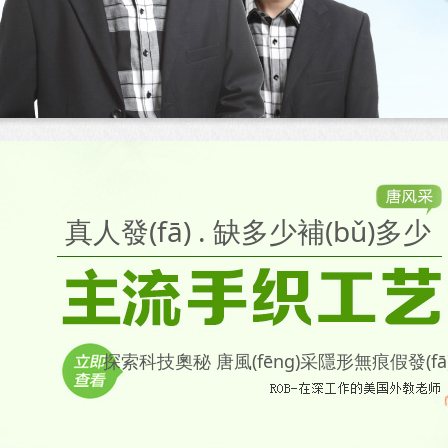
真人發(fā) . 缺多少補(bǔ)多少
探索科技奧秘 唐風(fēng)采隱形無痕假發(fā