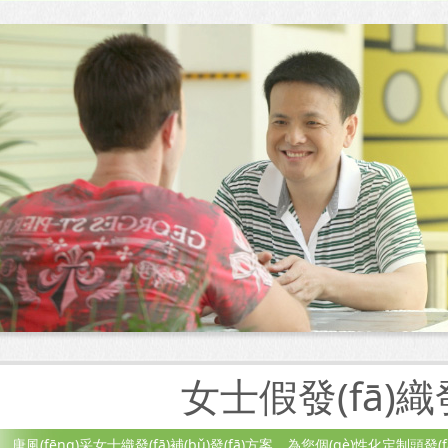
女士假發(fā)織發
唐風(fēng)采女士織發(fā)補(bǔ)發(fā)方案，為您個(gè)性化定制頭發(f