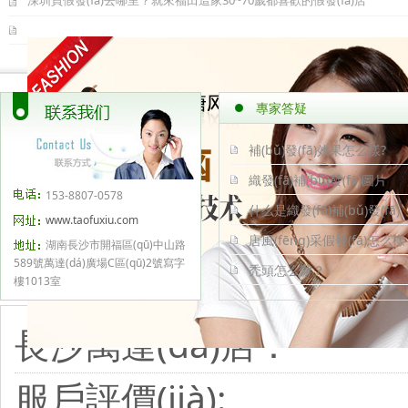
深圳買假發(fā)去哪里？就來福田這家30~70歲都喜歡的假發(fā)店
專家答疑
補(bǔ)發(fā)效果怎么樣?
織發(fā)補(bǔ)發(fā)圖片
153-8807-0578
什么是織發(fā)補(bǔ)發(fā)
www.taofuxiu.com
唐風(fēng)采假發(fā)怎么
湖南長沙市開福區(qū)中山路
589號萬達(dá)廣場C區(qū)2號寫字
禿頭怎么辦？
樓1013室
長沙萬達(dá)店：
服戶評價(jià):